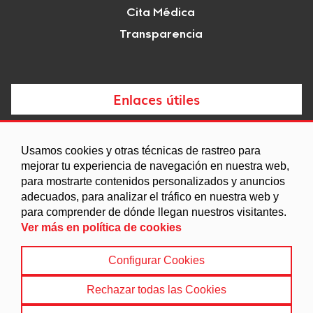
Cita Médica
Transparencia
Enlaces útiles
Noticias
Usamos cookies y otras técnicas de rastreo para
Agenda
mejorar tu experiencia de navegación en nuestra web,
Ordenanzas
para mostrarte contenidos personalizados y anuncios
adecuados, para analizar el tráfico en nuestra web y
Entidades y asociaciones
para comprender de dónde llegan nuestros visitantes.
Ver más en política de cookies
Configurar Cookies
Aviso legal
|
Política de Cookies
|
Accesibilidad
|
Protección de Datos
|
Mapa Web
Rechazar todas las Cookies
© 2022 Ayuntamiento de Busquístar