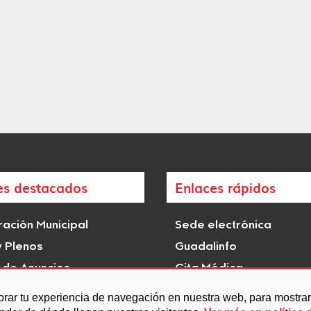
es destacados
Enlaces rápidos
ación Municipal
Sede electrónica
y Plenos
Guadalinfo
 de Anuncios
Cita Médica
istóricas e hitos de
Transparencia
orar tu experiencia de navegación en nuestra web, para mostr
s