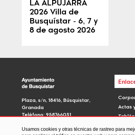
LA ALPUJARRA
2026 Villa de
Busquístar - 6, 7 y
8 de agosto 2026
Enlac
Corpor
Plaza, s/n, 18416, Búsquistar,
Actas 
Granada
Teléfono: 958766031
Tablón
Email:
aytobusquistar@gmail.com
Rutas H
Usamos cookies y otras técnicas de rastreo para mej
interé